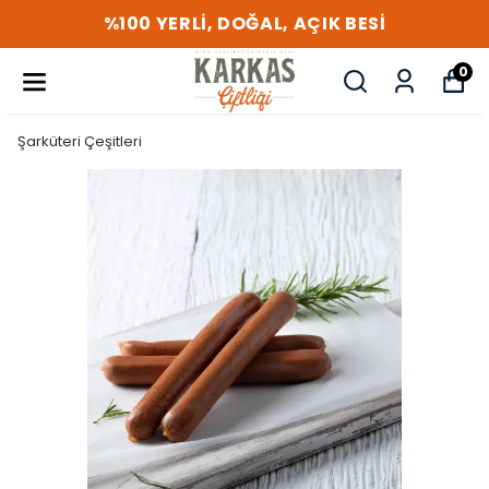
%100 YERLİ, DOĞAL, AÇIK BESİ
0
Şarküteri Çeşitleri