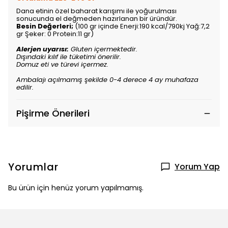
Dana etinin özel baharat karışımı ile yoğurulması
sonucunda el değmeden hazırlanan bir üründür.
Besin Değerleri;
(100 gr içinde Enerji:190 kcal/790kj Yağ:7,2
gr Şeker: 0 Protein:11 gr)
Alerjen uyarısı:
Gluten içermektedir.
Dışındaki kılıf ile tüketimi önerilir.
Domuz eti ve türevi içermez.
Ambalajı açılmamış şekilde 0-4 derece 4 ay muhafaza
edilir.
Pişirme Önerileri
Yorumlar
Yorum Yap
Bu ürün için henüz yorum yapılmamış.