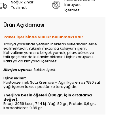
Soğuk Zincir
Koruyucu
Teslimat
İçermez
Ürün Açıklaması
Paket içerisinde 500 Gr bulunmaktadır
Trakya yöresinde yetişen ineklerin sütlerinden elde
edilmektedir. Yüksek miktarda kalsiyum içerir.
Kahvaltının yanı sıra birçok yemek, pilav, börek ve
tatlı çeşitlerinde kullanılmaktadır. Hiçbir koruyucu,
katkı ya da kimyasal içermez.
Alerjen uyarısı:
Laktoz içerir.
İçindekiler:
Pastörize İnek Sütü Kreması – Ağırlıkça en az %80 süt
yağı içeren tuzsuz pastörize tereyağıdır.
Enerji ve besin öğeleri (100 gr. için ortalama
değer):
Enerji: 3059 kcal., 744 kj., Yağ: 82 gr., Protein: 0,6 gr.,
Karbonhidrat: 0,85 gr.