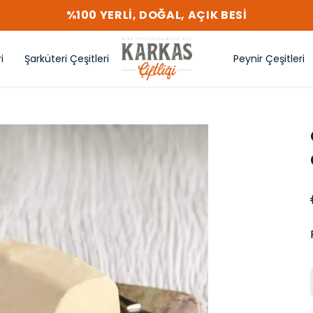
%100 YERLİ, DOĞAL, AÇIK BESİ
i
Şarküteri Çeşitleri
Peynir Çeşitleri